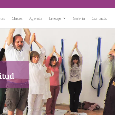
ras
Clases
Agenda
Lineaje
Galería
Contacto
itud