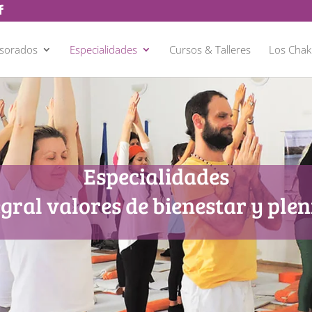
esorados
Especialidades
Cursos & Talleres
Los Chak
Especialidades
egral valores de bienestar y plen