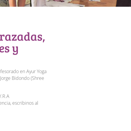
arazadas,
es y
ofesorado en Ayur Yoga
 Jorge Bidondo (Shree
Y.R.A
ncia, escribinos al