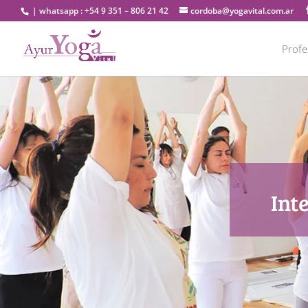
| whatsapp : +54 9 351 – 806 21 42
cordoba@yogavital.com.ar
Prof
Int