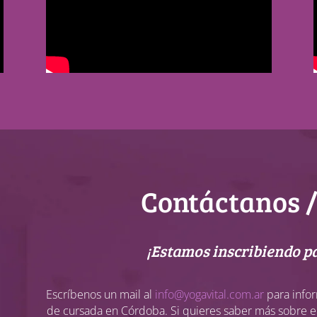
Contáctanos /
¡Estamos inscribiendo pa
Escríbenos un mail al
info@yogavital.com.ar
para infor
de cursada en Córdoba. Si quieres saber más sobre el