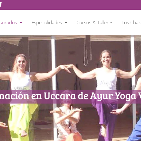
esorados
Especialidades
Cursos & Talleres
Los Chak
ación en Uccara de Ayur Yoga 