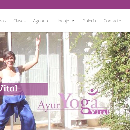
ras
Clases
Agenda
Lineaje
Galería
Contacto
Vital