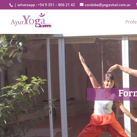
| whatsapp : +54 9 351 – 806 21 42
cordoba@yogavital.com.ar
Prof
Form