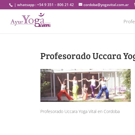
| whatsapp : +54 9 351 – 806 21 42
cordoba@yogavital.com.ar
Prof
Profesorado Uccara Yo
Profesorado Uccara Yoga Vital en Cordoba